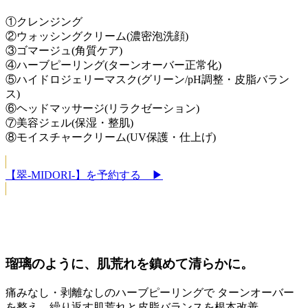
①クレンジング
②ウォッシングクリーム(濃密泡洗顔)
③ゴマージュ(角質ケア)
④ハーブピーリング(ターンオーバー正常化)
⑤ハイドロジェリーマスク(グリーン/pH調整・皮脂バラン
ス)
⑥ヘッドマッサージ(リラクゼーション)
⑦美容ジェル(保湿・整肌)
⑧モイスチャークリーム(UV保護・仕上げ)
【翠-MIDORI-】を予約する ▶
瑠璃のように、肌荒れを鎮めて清らかに。
痛みなし・剥離なしのハーブピーリングで ターンオーバー
を整え、繰り返す肌荒れと皮脂バランスを根本改善。