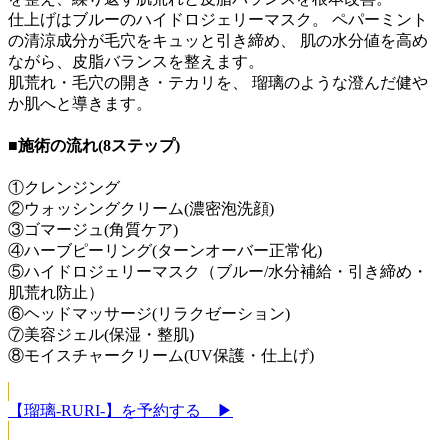
仕上げはブルーのハイドロジェリーマスク。 ペパーミント
の清涼成分が毛穴をキュッと引き締め、 肌の水分値を高め
ながら、皮脂バランスを整えます。
肌荒れ・毛穴の開き・テカリを、 瑠璃のような澄んだ健や
か肌へと導きます。
■施術の流れ(8ステップ)
①クレンジング
②ウォッシングクリーム(濃密泡洗顔)
③ゴマージュ(角質ケア)
④ハーブピーリング(ターンオーバー正常化)
⑤ハイドロジェリーマスク（ブルー/水分補給・引き締め・
肌荒れ防止）
⑥ヘッドマッサージ(リラクゼーション)
⑦美容ジェル(保湿・整肌)
⑧モイスチャークリーム(UV保護・仕上げ)
【瑠璃-RURI-】を予約する ▶