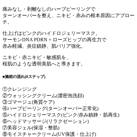
痛みなし・剥離なしのハーブピーリングで
ターンオーバーを整え、ニキビ・赤みの根本原因にアプロー
チ。
仕上げはピンクのハイドロジェリーマスク。
サーモンDNA PDRN × ローズヒップの再生力で
赤み軽減、炎症鎮静、肌バリア強化。
ニキビ・赤ニキビ・敏感肌を、
桜肌のような透明美肌へと導きます。
■施術の流れ(8ステップ)
①クレンジング
②ウォッシングクリーム(濃密泡洗顔)
③ゴマージュ(角質ケア)
④ハーブピーリング(ターンオーバー正常化)
⑤ハイドロジェリーマスク(ピンク/赤み鎮静・肌再生)
⑥ヘッドマッサージ(リラクゼーション)
⑦美容ジェル(保湿・整肌)
⑧モイスチャークリーム(UV保護・仕上げ)